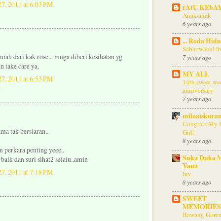
27, 2011 at 6:03 PM
rAtU KEbA
Anak-anak
6 years ago
... Roda Hidu
Sabar wahai i
iah dari kak rose... muga diberi kesihatan yg
7 years ago
n take care ya.
MY ALL
27, 2011 at 6:53 PM
14th sweet we
anniversary
7 years ago
miloaiskura
Congrats My 
ma tak bersiaran..
Girl!
8 years ago
 perkara penting yeee..
Suka Duka 
baik dan suri sihat2 selalu..amin
Yana
27, 2011 at 7:18 PM
luv
8 years ago
SWEET
MEMORIES
Bawang Gore