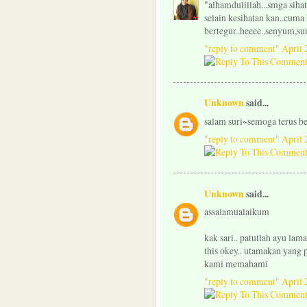
"alhamdulillah...smga sihat
selain kesihatan kan..cuma 
bertegur..heeee..senyum,sur
"reply to comment"
April 
Unknown
said...
salam suri~semoga terus be
"reply to comment"
April 
Unknown
said...
assalamualaikum
kak sari.. patutlah ayu lam
this okey.. utamakan yang p
kami memahami
"reply to comment"
April 