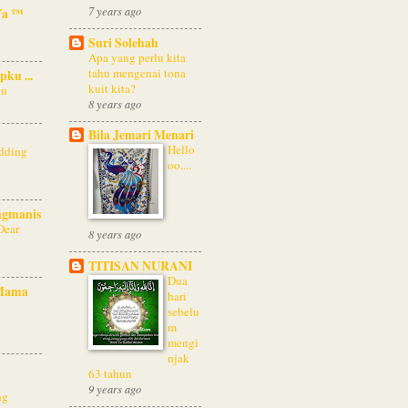
7 years ago
Ya ™
Suri Solehah
Apa yang perlu kita
tahu mengenai tona
pku ...
kuit kita?
bu
8 years ago
Bila Jemari Menari
Hello
dding
oo....
ngmanis
Dear
8 years ago
TITISAN NURANI
Dua
Mama
hari
sebelu
m
mengi
njak
63 tahun
9 years ago
ng