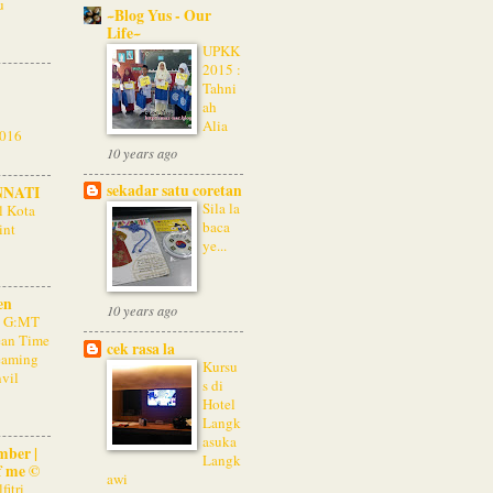
u
~Blog Yus - Our
Life~
UPKK
2015 :
Tahni
ah
Alia
016
10 years ago
sekadar satu coretan
NNATI
Sila la
l Kota
baca
int
ye...
en
10 years ago
d G:MT
an Time
cek rasa la
eaming
Kursu
nvil
s di
Hotel
Langk
asuka
mber |
Langk
f me ©
awi
fitri