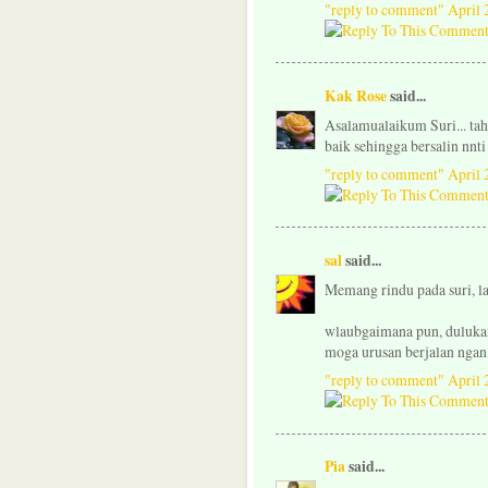
"reply to comment"
April 
Kak Rose
said...
Asalamualaikum Suri... tahn
baik sehingga bersalin nnti 
"reply to comment"
April 
sal
said...
Memang rindu pada suri, la
wlaubgaimana pun, dulukan
moga urusan berjalan ngan 
"reply to comment"
April 
Pia
said...