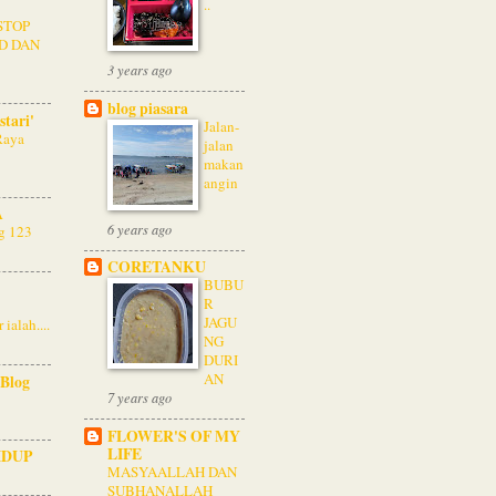
..
STOP
ID DAN
3 years ago
blog piasara
tari'
Jalan-
Raya
jalan
makan
angin
A
6 years ago
ng 123
CORETANKU
BUBU
R
JAGU
 ialah....
NG
DURI
AN
Blog
7 years ago
FLOWER'S OF MY
LIFE
IDUP
MASYAALLAH DAN
SUBHANALLAH