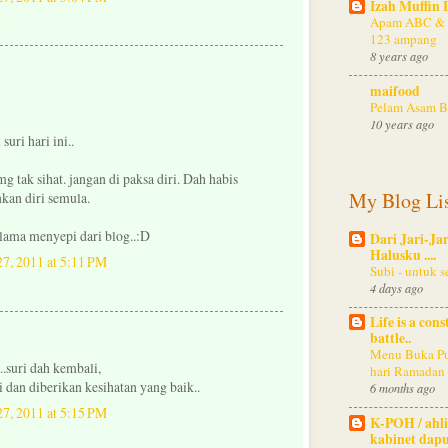
Izah Muffin 
Apam ABC &
123 ampang
8 years ago
maifood
Pelam Asam B
10 years ago
uri hari ini..
 tak sihat. jangan di paksa diri. Dah habis
My Blog Li
nkan diri semula.
lama menyepi dari blog..:D
Dari Jari-Jar
Halusku ....
27, 2011 at 5:11 PM
Subi - untuk 
4 days ago
Life is a cons
battle..
Menu Buka Pu
..suri dah kembali,
hari Ramadan
 dan diberikan kesihatan yang baik..
6 months ago
27, 2011 at 5:15 PM
K-POH / ahli
kabinet dapu