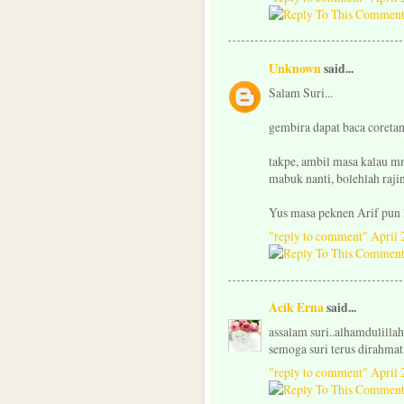
Unknown
said...
Salam Suri...
gembira dapat baca coretan s
takpe, ambil masa kalau mmg
mabuk nanti, bolehlah raji
Yus masa peknen Arif pun 
"reply to comment"
April 
Acik Erna
said...
assalam suri..alhamdulillah
semoga suri terus dirahmati
"reply to comment"
April 