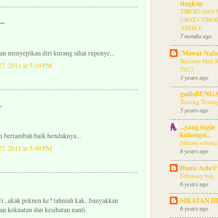
tingkap
TIROID DAN 
UBAT / TIRO
..
ANDA k
7 months ago
'Mawar Nafas
an menyepikan diri kurang sihat rupenye...
Selamat Hari 
27, 2011 at 5:19 PM
2023
3 years ago
gadisBUNG
Testing Testi
.
5 years ago
...yang ingin
kukongsi...
n bertambah baik hendaknya...
Situasi sebenar
27, 2011 at 5:49 PM
6 years ago
Hanis Azla@
February boy..
6 years ago
...akak peknen ke? tahniah kak...banyakkan
SIRATAN H
6 years ago
an kekuatan dan kesihatan nanti.