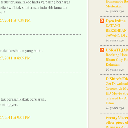
Homemade Ib
 terus terusan..takde harta yg paling berharga
Mertuaku...
bila kwn2 tak sihat..rasa rindu sbb lama tak
10 years ago
i.."
27, 2011 at 7:39 PM
Dyea Irdina
DATANG
BERSIHKAN
SAWANG DI 2
10 years ago
USRATI JA
roleh kesihatan yang baik...
Booking Hote
27, 2011 at 8:09 PM
Bharu City Po
Kelantan
10 years ago
D'Shire's Ed
Get Downloa
Greenwich Me
HD Movie str
released by A
a tak perasan kakak bersiaran..
Films
enting yer..
10 years ago
27, 2011 at 9:01 PM
twenty2dece
other piece o
Riang ria Aidil