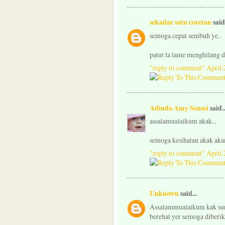
sekadar satu coretan
said.
semoga cepat sembuh ye..
patut la lame menghilang d
"reply to comment"
April 
Adinda Amy Sensei
said..
assalamualaikum akak...
semoga kesihatan akak aka
"reply to comment"
April 
Unknown
said...
Assalammualaikum kak suri
berehat yer semoga diberik