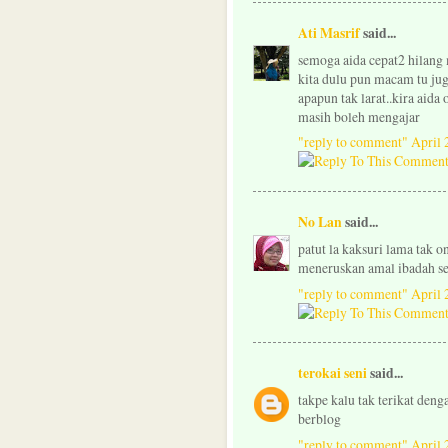
Ati Masrif
said...
semoga aida cepat2 hilang
kita dulu pun macam tu ju
apapun tak larat..kira aida 
masih boleh mengajar
"reply to comment"
April 
No Lan
said...
patut la kaksuri lama tak 
meneruskan amal ibadah se
"reply to comment"
April 
terokai seni
said...
takpe kalu tak terikat den
berblog
"reply to comment"
April 