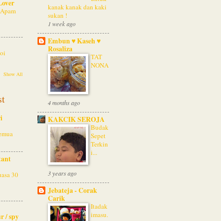
Lover
kanak kanak dan kaki
 Apam
sukan !
1 week ago
Embun ♥ Kaseh ♥
Rosaliza
oi
TAT
NONA
Show All
st
4 months ago
i
KAKCIK SEROJA
Budak
semua
Sepet
Terkin
i...
tant
3 years ago
asa 30
Jebateja - Corak
Carik
Itadak
imasu.
r / spy