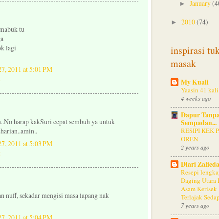
January
(4
►
2010
(74)
►
 mabuk tu
ga
ok lagi
inspirasi tu
masak
27, 2011 at 5:01 PM
My Kuali
Yaasin 41 kali
4 weeks ago
Dapur Tanp
on..No harap kakSuri cepat sembuh ya untuk
Sempadan...
harian..amin..
RESIPI KEK 
OREN
27, 2011 at 5:03 PM
2 years ago
Diari Zalieda
Resepi lengka
Daging Utara 
Asam Kerisek
gan nuff, sekadar mengisi masa lapang nak
Terlajak Seda
7 years ago
27, 2011 at 5:04 PM