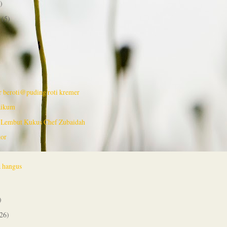
)
r
(5)
r beroti@puding roti kremer
aikum
 Lembut Kukus Chef Zubaidah
kor
a hangus
)
26)