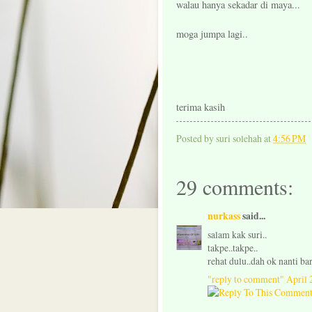
walau hanya sekadar di maya...
moga jumpa lagi..
terima kasih
Posted by
suri solehah
at
4:56 PM
29 comments:
nurkass
said...
salam kak suri..
takpe..takpe..
rehat dulu..dah ok nanti ba
"reply to comment"
April 