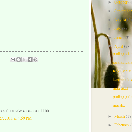
October
(4
►
Septembe
►
August
(5)
►
July
(3)
►
June
(13)
►
April
(7)
▼
puding telu
assalamual
Kek Coklat
keropok le
mati akal
puding gul
marah..
ru online..take care..muahhhhh
March
(17
►
27, 2011 at 4:59 PM
February
(
►