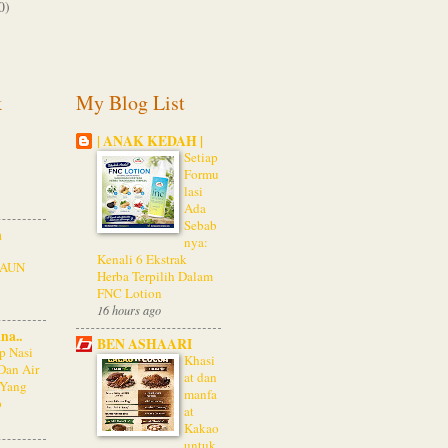
0)
k
My Blog List
| ANAK KEDAH |
Setiap
Formu
lasi
Ada
Sebab
a
nya:
Kenali 6 Ekstrak
PAUN
Herba Terpilih Dalam
FNC Lotion
16 hours ago
na..
BEN ASHAARI
p Nasi
Khasi
Dan Air
at dan
 Yang
manfa
p
at
Kakao
untuk