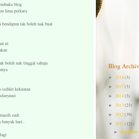
membuka blog
lum lima perkara
a bendapun tak boleh nak buat
at ni
akan
k boleh nak tinggal sahaja
Blog Archiv
nnya
2018
(3)
►
2017
(3)
►
a sedikit kekuatan
ndunyaaa.
2014
(3)
►
2013
(23)
►
2012
(39)
 masih sudi
►
 banyak hari..
2011
(121)
▼
December
►
lagi