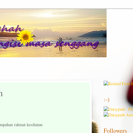
g
m
:-)
mpahan rahmat kesihatan
Followers